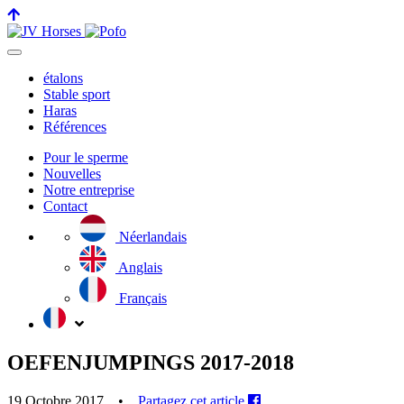
toggle
navigation
étalons
Stable sport
Haras
Références
Pour le sperme
Nouvelles
Notre entreprise
Contact
Néerlandais
Anglais
Français
OEFENJUMPINGS 2017-2018
19 Octobre 2017 •
Partagez cet article